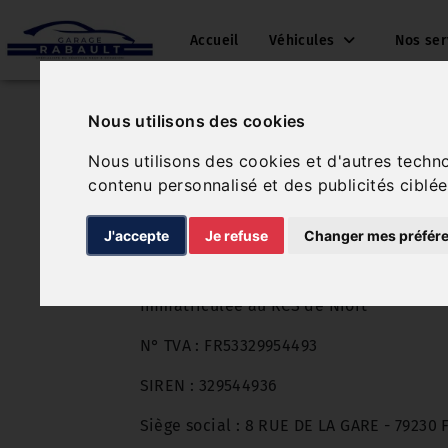
Accueil
Véhicules
Nos se
Nous utilisons des cookies
Nous utilisons des cookies et d'autres techn
Identité de l'entrep
contenu personnalisé et des publicités ciblée
SARL GARAGE RABAULT
J'accepte
Je refuse
Changer mes préfér
Entreprise au capital de 9147 €
Immatriculée au RCS de Niort
N° TVA : FR53329954493
SIREN : 329544936
Siège social : 8 RUE DE LA GARE - 79230