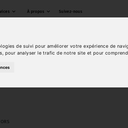
rvices
À propos
Suivez-nous
Mentions légales
ologies de suivi pour améliorer votre expérience de navi
rise
s, pour analyser le trafic de notre site et pour comprend
ences
 FORS