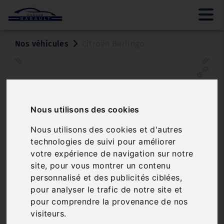
Nos véhicules
Citroën Berlingo
Nous utilisons des cookies
Nous utilisons des cookies et d'autres
technologies de suivi pour améliorer
Véhicule vendu
votre expérience de navigation sur notre
site, pour vous montrer un contenu
CITROËN BERLINGO
personnalisé et des publicités ciblées,
TAILLE M 650KG BLUEHDI 100 S&S BVM CLUB
pour analyser le trafic de notre site et
pour comprendre la provenance de nos
Réf. 21399
Véhicule sur parc
visiteurs.