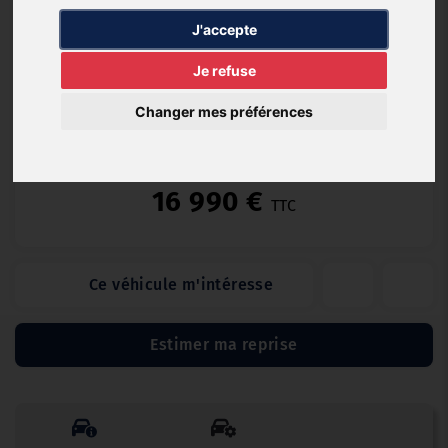
Diesel
25 658 km
12/2021
Manuelle
J'accepte
Je refuse
Changer mes préférences
GARANTIE GARAGE 12 MOIS (12 mois)
16 990 €
TTC
Ce véhicule m'intéresse
Estimer ma reprise