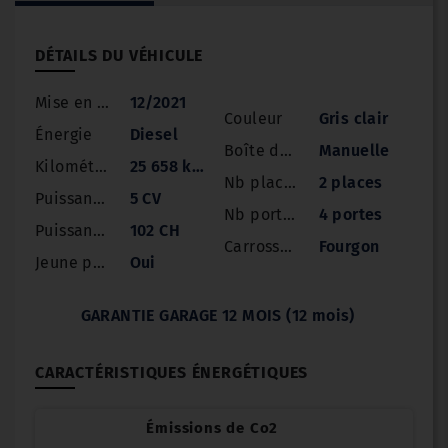
DÉTAILS DU VÉHICULE
Mise en circulation
12/2021
Couleur
Gris clair
Énergie
Diesel
Boîte de vitesse
Manuelle
Kilométrage
25 658 km
Nb places
2 places
Puissance
5 CV
Nb portes
4 portes
Puissance réelle
102 CH
Carrosserie
Fourgon
Jeune permis
Oui
GARANTIE GARAGE 12 MOIS (12 mois)
CARACTÉRISTIQUES ÉNERGÉTIQUES
Émissions de Co2