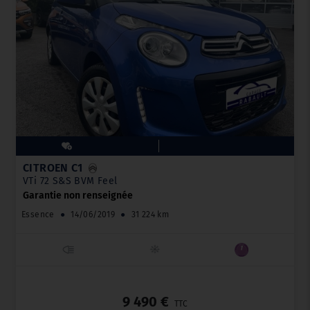
CITROËN C1
VTi 72 S&S BVM Feel
Garantie non renseignée
Essence
●
14/06/2019
●
31 224 km
_
9 490 €
TTC