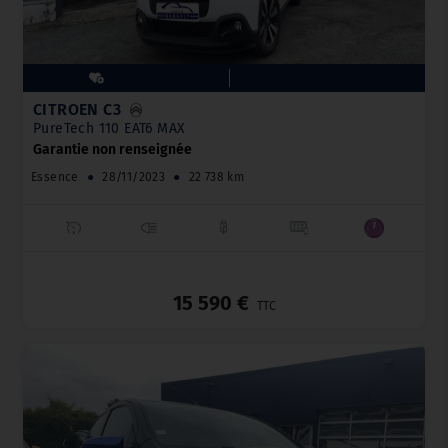
CITROËN C3
PureTech 110 EAT6 MAX
Garantie non renseignée
Essence
●
28/11/2023
●
22 738 km
_
15 590 €
TTC