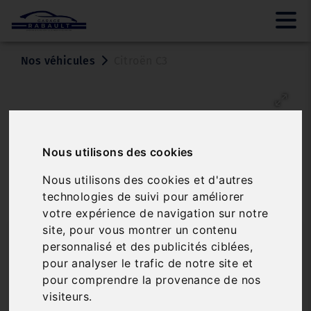
Nos véhicules
Citroën C3
Nous utilisons des cookies
Nous utilisons des cookies et d'autres
technologies de suivi pour améliorer
votre expérience de navigation sur notre
site, pour vous montrer un contenu
CITROËN C3
personnalisé et des publicités ciblées,
PURETECH 110 S&S EAT6 SHINE
pour analyser le trafic de notre site et
pour comprendre la provenance de nos
Réf. 21439
Véhicule sur parc
visiteurs.