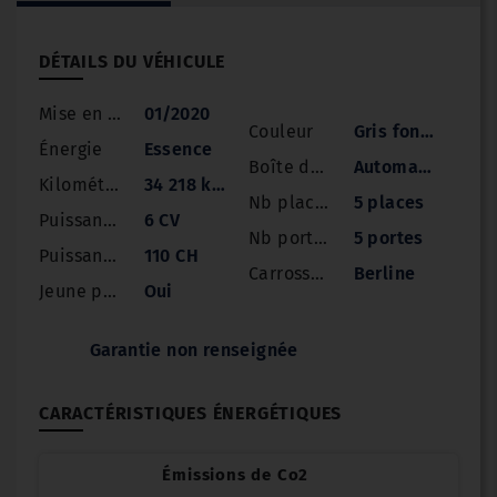
DÉTAILS DU VÉHICULE
Mise en circulation
01/2020
Couleur
Gris foncé
Énergie
Essence
Boîte de vitesse
Automatique
Kilométrage
34 218 km
Nb places
5 places
Puissance
6 CV
Nb portes
5 portes
Puissance réelle
110 CH
Carrosserie
Berline
Jeune permis
Oui
Garantie non renseignée
CARACTÉRISTIQUES ÉNERGÉTIQUES
Émissions de Co2