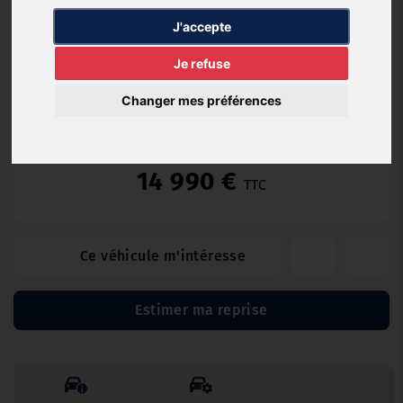
Essence
34 218 km
01/2020
Automatique
J'accepte
Je refuse
Changer mes préférences
Garantie non renseignée
14 990 €
TTC
Ce véhicule m'intéresse
Estimer ma reprise