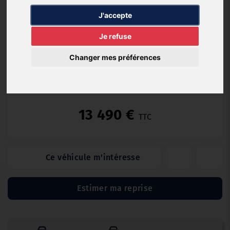
Essence
56 000
10/2018
Automatique
J'accepte
km
Je refuse
Changer mes préférences
GARANTIE GARAGE 12 MOIS (12 mois)
13 490 €
TTC
Ce véhicule m'intéresse
Estimer ma reprise