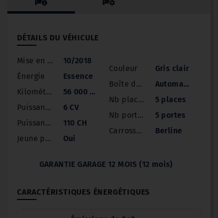
DÉTAILS DU VÉHICULE
Mise en circulation
10/2018
Couleur
Gris clair
Énergie
Essence
Boîte de vitesse
Automatique
Kilométrage
56 000 km
Nb places
5 places
Puissance
6 CV
Nb portes
5 portes
Puissance réelle
110 CH
Carrosserie
Berline
Jeune permis
Oui
GARANTIE GARAGE 12 MOIS (12 mois)
CARACTÉRISTIQUES ÉNERGÉTIQUES