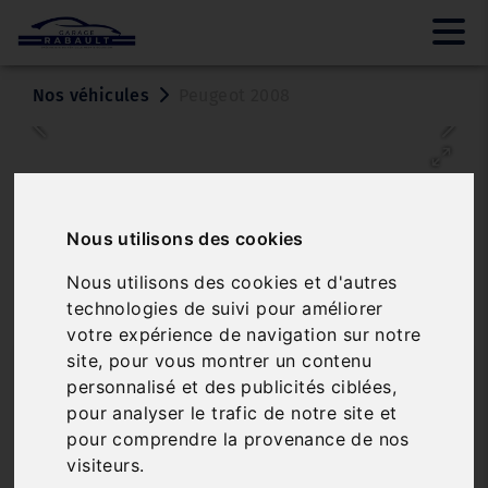
Nos véhicules
Peugeot 2008
Nous utilisons des cookies
Nous utilisons des cookies et d'autres
technologies de suivi pour améliorer
Véhicule vendu
votre expérience de navigation sur notre
site, pour vous montrer un contenu
PEUGEOT 2008
personnalisé et des publicités ciblées,
PURETECH 110 S&S EAT6 €6.C ALLURE
pour analyser le trafic de notre site et
pour comprendre la provenance de nos
Réf. 3399853
Véhicule sur parc
visiteurs.