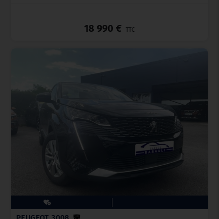
_
18 990 €
TTC
PEUGEOT 3008