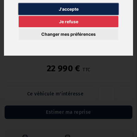
Diesel
43 000
05/2019
Automatique
J'accepte
km
Je refuse
Changer mes préférences
GARANTIE GARAGE 12 MOIS (12 mois)
22 990 €
TTC
Ce véhicule m'intéresse
Estimer ma reprise