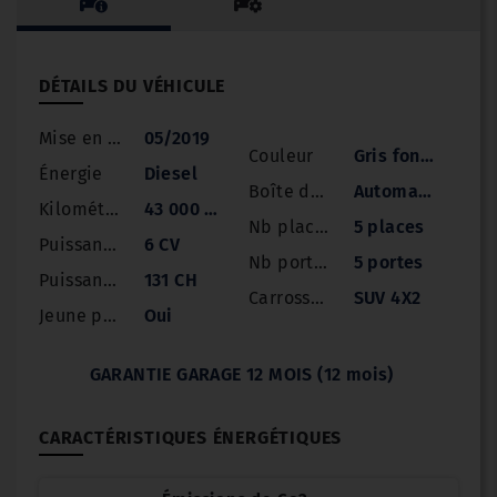
DÉTAILS DU VÉHICULE
Mise en circulation
05/2019
Couleur
Gris foncé
Énergie
Diesel
Boîte de vitesse
Automatique
Kilométrage
43 000 km
Nb places
5 places
Puissance
6 CV
Nb portes
5 portes
Puissance réelle
131 CH
Carrosserie
SUV 4X2
Jeune permis
Oui
GARANTIE GARAGE 12 MOIS (12 mois)
CARACTÉRISTIQUES ÉNERGÉTIQUES