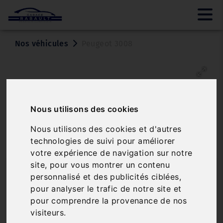
Nos véhicules
Peugeot 3008
Nous utilisons des cookies
Nous utilisons des cookies et d'autres
technologies de suivi pour améliorer
Véhicule vendu
votre expérience de navigation sur notre
site, pour vous montrer un contenu
PEUGEOT 3008
personnalisé et des publicités ciblées,
BLUEHDI 130 S&S EAT8 GT LINE
pour analyser le trafic de notre site et
pour comprendre la provenance de nos
Réf. 3575082
Véhicule sur parc
visiteurs.