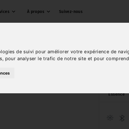
vices
À propos
Suivez-nous
ologies de suivi pour améliorer votre expérience de navi
s, pour analyser le trafic de notre site et pour comprend
PURET
ences
Réf. 21216
Essence