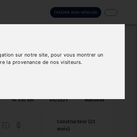
J'estime mon véhicule
PEUGEOT PARTNER
gation sur notre site, pour vous montrer un
re la provenance de nos visiteurs.
ECH 110 S&S STANDARD 1000KG
PREMIUM
Véhicule sur parc
14 350 km
04/2021
Manuelle
Constructeur (23
mois)