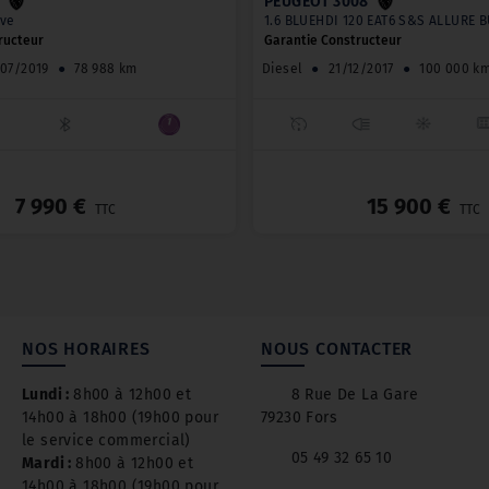
PEUGEOT 3008
ive
1.6 BLUEHDI 120 EAT6 S&S ALLURE 
ructeur
Garantie Constructeur
/07/2019
●
78 988 km
Diesel
●
21/12/2017
●
100 000 k
_
7 990 €
15 900 €
TTC
TTC
NOS HORAIRES
NOUS CONTACTER
Lundi :
8h00 à 12h00 et
8 Rue De La Gare
14h00 à 18h00 (19h00 pour
79230 Fors
le service commercial)
05 49 32 65 10
Mardi :
8h00 à 12h00 et
14h00 à 18h00 (19h00 pour