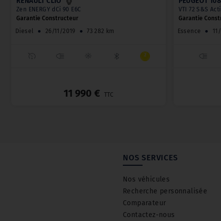
RENAULT CLIO
PEUGEOT 108
Zen ENERGY dCi 90 E6C
VTI 72 S&S Act
Garantie Constructeur
Garantie Const
Diesel
●
26/11/2019
●
73 282 km
Essence
●
11
_
11 990 €
TTC
NOS SERVICES
Nos véhicules
Recherche personnalisée
Comparateur
Contactez-nous