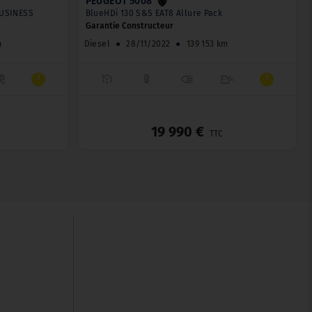
PEUGEOT 5008
BUSINESS
BlueHDi 130 S&S EAT8 Allure Pack
Garantie Constructeur
m
Diesel
●
28/11/2022
●
139 153 km
_
_
19 990 €
TTC