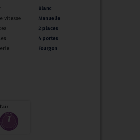
r
Blanc
e vitesse
Manuelle
ces
2 places
tes
4 portes
erie
Fourgon
'air